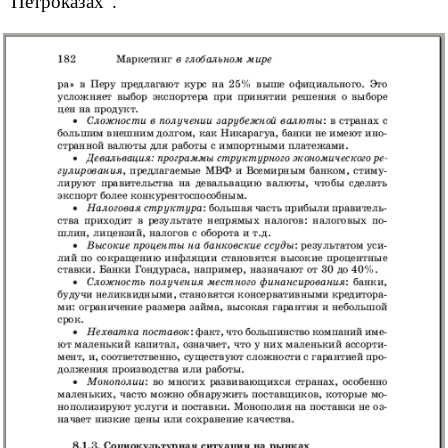
"Петроказах".