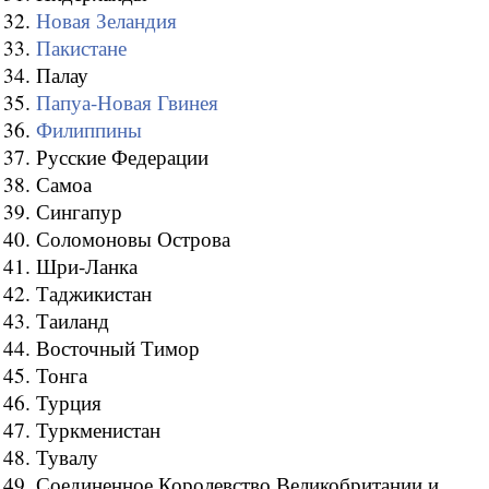
32.
Новая Зеландия
33.
Пакистане
34. Палау
35.
Папуа-Новая Гвинея
36.
Филиппины
37. Русские Федерации
38. Самоа
39. Сингапур
40. Соломоновы Острова
41. Шри-Ланка
42. Таджикистан
43. Таиланд
44. Восточный Тимор
45. Тонга
46. Турция
47. Туркменистан
48. Тувалу
49. Соединенное Королевство Великобритании и