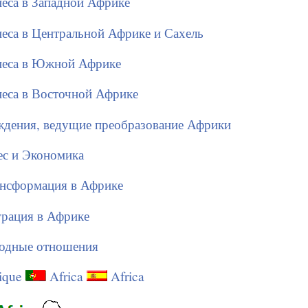
неса в Западной Африке
неса в Центральной Африке и Сахель
знеса в Южной Африке
неса в Восточной Африке
ждения, ведущие преобразование Африки
ес и Экономика
ансформация в Африке
грация в Африке
одные отношения
ique
Africa
Africa