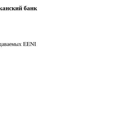
канский банк
одаваемых EENI