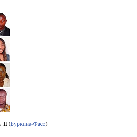
II (
Буркина-Фасо
)