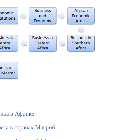
тика в Африке
неса в странах Магриб